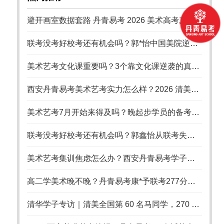
避开画室数据套路 丹青易考 2026 美术高考真实录取率统计口径全说明
联考没考好校考还有机会吗？郭*怡中国美院逆袭记
美术艺考文化课重要吗？3个靠文化课逆袭的真实案例
西安丹青易考美术艺考实力怎么样？2026 清美八大美院录取数据硬核佐证 18 年办学实力
美术艺考7月开始来得及吗？晚起步学员的备考策略
联考没考好校考还有机会吗？郭鑫怡从联考失利到国美录取的逆袭之路
美术艺考集训焦虑怎么办？西安丹青易考学子从崩溃到上岸的备考启示
高二学美术晚不晚？丹青易考康*予联考277分逆袭国美
清华学子专访｜清美全国第 60 名马同学，270 分联考上岸清华美院，艺考从不是捷径