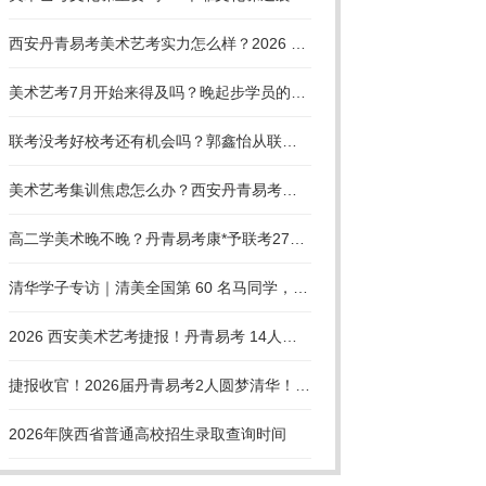
西安丹青易考美术艺考实力怎么样？2026 清美八大美院录取数据硬核佐证 18 年办学实力
美术艺考7月开始来得及吗？晚起步学员的备考策略
联考没考好校考还有机会吗？郭鑫怡从联考失利到国美录取的逆袭之路
美术艺考集训焦虑怎么办？西安丹青易考学子从崩溃到上岸的备考启示
高二学美术晚不晚？丹青易考康*予联考277分逆袭国美
清华学子专访｜清美全国第 60 名马同学，270 分联考上岸清华美院，艺考从不是捷径
2026 西安美术艺考捷报！丹青易考 14人斩获央清国录取，18 年累计 94 张国美央美清华合格证
捷报收官！2026届丹青易考2人圆梦清华！18年清美培优积淀，持续领跑陕西美术艺考
2026年陕西省普通高校招生录取查询时间