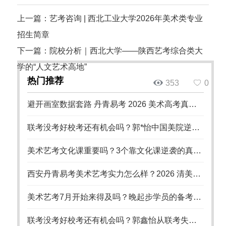
上一篇：艺考咨询 | 西北工业大学2026年美术类专业
招生简章
下一篇：院校分析｜西北大学——陕西艺考综合类大
学的“人文艺术高地”
热门推荐
353
0
避开画室数据套路 丹青易考 2026 美术高考真实录取率统计口径全说明
联考没考好校考还有机会吗？郭*怡中国美院逆袭记
美术艺考文化课重要吗？3个靠文化课逆袭的真实案例
西安丹青易考美术艺考实力怎么样？2026 清美八大美院录取数据硬核佐证 18 年办学实力
美术艺考7月开始来得及吗？晚起步学员的备考策略
联考没考好校考还有机会吗？郭鑫怡从联考失利到国美录取的逆袭之路