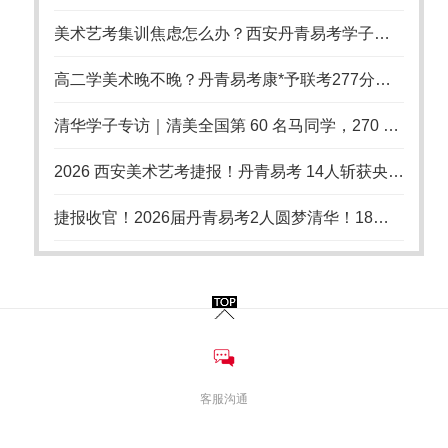
美术艺考集训焦虑怎么办？西安丹青易考学子从崩溃到上岸的备考启示
高二学美术晚不晚？丹青易考康*予联考277分逆袭国美
清华学子专访｜清美全国第 60 名马同学，270 分联考上岸清华美院，艺考从不是捷径
2026 西安美术艺考捷报！丹青易考 14人斩获央清国录取，18 年累计 94 张国美央美清华合格证
捷报收官！2026届丹青易考2人圆梦清华！18年清美培优积淀，持续领跑陕西美术艺考
客服沟通