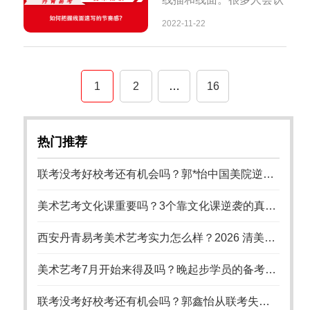
为线面和线描差不了多
2022-11-22
少，只是在线描的基础上
加些面罢了，其实并不
是。如何把...
1
2
…
16
热门推荐
联考没考好校考还有机会吗？郭*怡中国美院逆袭记
美术艺考文化课重要吗？3个靠文化课逆袭的真实案例
西安丹青易考美术艺考实力怎么样？2026 清美八大美院录取数据硬核佐证 18 年办学实力
美术艺考7月开始来得及吗？晚起步学员的备考策略
联考没考好校考还有机会吗？郭鑫怡从联考失利到国美录取的逆袭之路