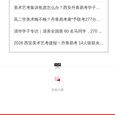
美术艺考集训焦虑怎么办？西安丹青易考学子从崩溃到上岸的备考启示
高二学美术晚不晚？丹青易考康*予联考277分逆袭国美
清华学子专访｜清美全国第 60 名马同学，270 分联考上岸清华美院，艺考从不是捷径
2026 西安美术艺考捷报！丹青易考 14人斩获央清国录取，18 年累计 94 张国美央美清华合格证
客服沟通