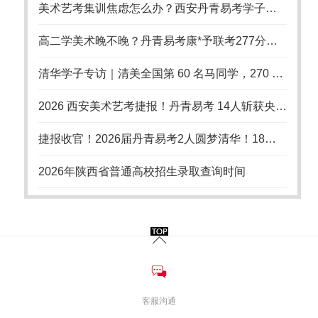
美术艺考集训焦虑怎么办？西安丹青易考学子从崩溃到上岸的备考启示
高二学美术晚不晚？丹青易考康*予联考277分逆袭国美
清华学子专访｜清美全国第 60 名马同学，270 分联考上岸清华美院，艺考从不是捷径
2026 西安美术艺考捷报！丹青易考 14人斩获央清国录取，18 年累计 94 张国美央美清华合格证
捷报收官！2026届丹青易考2人圆梦清华！18年清美培优积淀，持续领跑陕西美术艺考
2026年陕西省普通高校招生录取查询时间
客服沟通