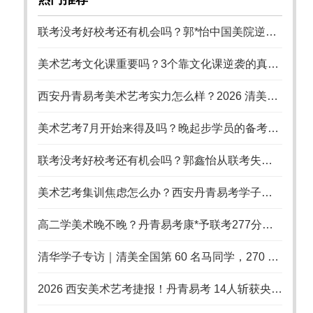
联考没考好校考还有机会吗？郭*怡中国美院逆袭记
美术艺考文化课重要吗？3个靠文化课逆袭的真实案例
西安丹青易考美术艺考实力怎么样？2026 清美八大美院录取数据硬核佐证 18 年办学实力
美术艺考7月开始来得及吗？晚起步学员的备考策略
联考没考好校考还有机会吗？郭鑫怡从联考失利到国美录取的逆袭之路
美术艺考集训焦虑怎么办？西安丹青易考学子从崩溃到上岸的备考启示
高二学美术晚不晚？丹青易考康*予联考277分逆袭国美
清华学子专访｜清美全国第 60 名马同学，270 分联考上岸清华美院，艺考从不是捷径
2026 西安美术艺考捷报！丹青易考 14人斩获央清国录取，18 年累计 94 张国美央美清华合格证